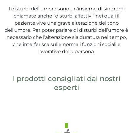
e e drenaggio
I disturbi dell’umore sono un’insieme di sindromi
unitarie
chiamate anche “disturbi affettivi” nei quali il
paziente vive una grave alterazione del tono
intestino
dell’umore. Per poter parlare di disturbi dell’umore è
Wafer
necessario che l’alterazione sia duratura nel tempo,
espiratorie
che interferisca sulle normali funzioni sociali e
rock
lavorative della persona.
a
mabili
I prodotti consigliati dai nostri
esperti
li
 balsamo
i
reo
to
itutivi