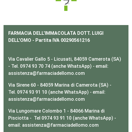
ri
umore
cerici
FARMACIA DELL'IMMACOLATA DOTT. LUIGI
DELL'OMO - Partita IVA 00290561216
 psico-fisico
Via Cavalier Gallo 5 - Licusati, 84059 Camerota (SA)
i occhi
- Tel. 0974 93 70 74 (anche WhatsApp) - email:
assistenza@farmaciadellomo.com
 dagli insetti
Via Sirene 60 - 84059 Marina di Camerota (SA) -
Tel. 0974 93 91 10 (anche WhatsApp) - email:
re
assistenza@farmaciadellomo.com
Via Lungomare Colombo 1 - 84066 Marina di
Pisciotta - Tel 0974 93 91 10 (anche WhatsApp) -
email: assistenza@farmaciadellomo.com