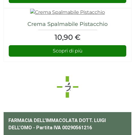
ri
umore
Crema Spalmabile Pistacchio
cerici
10,90 €
 psico-fisico
Scopri di più
i occhi
 dagli insetti
re
FARMACIA DELL'IMMACOLATA DOTT. LUIGI
DELL'OMO - Partita IVA 00290561216