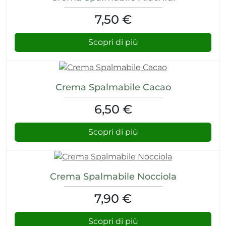
e e drenaggio
7,50 €
unitarie
Scopri di più
intestino
Wafer
espiratorie
rock
Crema Spalmabile Cacao
a
6,50 €
mabili
Scopri di più
li
 balsamo
i
reo
Crema Spalmabile Nocciola
to
itutivi
7,90 €
Scopri di più