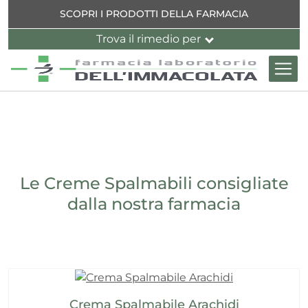
Salta al contenuto principale
Indietro
Indietro
Indietro
Indietro
Indietro
SCOPRI I PRODOTTI DELLA FARMACIA
Trova il rimedio per
ne
 dell'organismo
ne
ti
ni e muscoli
 cutaneo
inverno
ccia
Le Creme Spalmabili consigliate
e
dalla nostra farmacia
ti
.
essione
ta
ne
l
Crema Spalmabile Arachidi