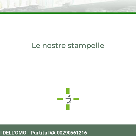
Le nostre stampelle
DELL'OMO - Partita IVA 00290561216